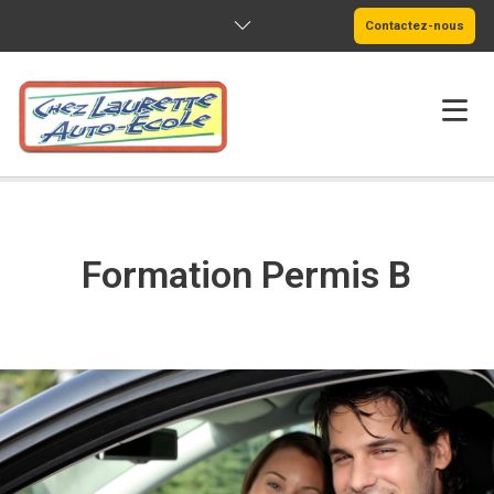
Contactez-nous
ACCUEIL
NOS FORMATIONS
Formation Permis B
NOS AGENCES
TARIFS
QUI SOMMES-NOUS ?
CONTACT